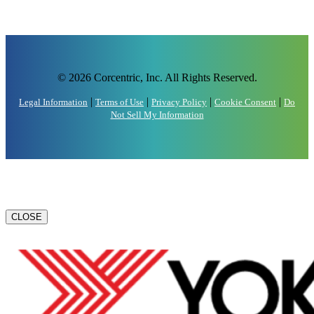
© 2026 Corcentric, Inc. All Rights Reserved.
|
|
|
|
Legal Information
Terms of Use
Privacy Policy
Cookie Consent
Do
Not Sell My Information
CLOSE