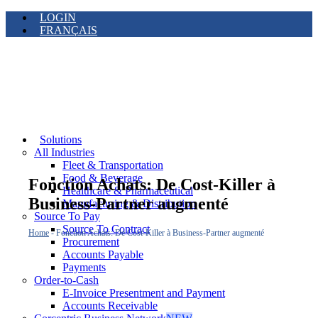
LOGIN
FRANÇAIS
Solutions
All Industries
Fleet & Transportation
Food & Beverage
Fonction Achats: De Cost-Killer à
Healthcare & Pharmaceutical
Business-Partner augmenté
Manufacturing & Distribution
Source To Pay
Source To Contract
Home
-
Fonction Achats: De Cost-Killer à Business-Partner augmenté
Procurement
Accounts Payable
Payments
Order-to-Cash
E-Invoice Presentment and Payment
Accounts Receivable