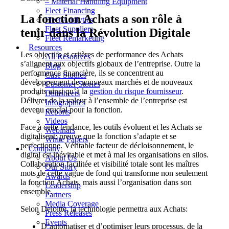
– Material Handling Equipment
Fleet Financing
La fonction Achats a son rôle à
Fleet Analytics
Fleet Suppliers
tenir dans la Révolution Digitale
Fleet Remarketing
Resources
Les objectifs et critères de performance des Achats
All Resources
s’alignent aux objectifs globaux de l’entreprise. Outre la
Blog
performance financière, ils se concentrent au
Case Studies
développement de nouveaux marchés et de nouveaux
Customer Stories
produits ainsi qu’à la
gestion du risque fournisseur
.
Datasheets
Délivrer de la valeur à l’ensemble de l’entreprise est
Infographics
devenu crucial pour la fonction.
Reports
Videos
Face à cette tendance, les outils évoluent et les Achats se
Webinars
digitalisent; preuve que la fonction s’adapte et se
White Papers
perfectionne. Véritable facteur de décloisonnement, le
Company
digital est inévitable et met à mal les organisations en silos.
About Us
Collaboration facilitée et visibilité totale sont les maîtres
Our Story
mots de cette vague de fond qui transforme non seulement
Awards
la fonction Achats, mais aussi l’organisation dans son
Leadership
ensemble.
Partners
Media Coverage
Selon Deloitte, la technologie permettra aux Achats:
Press Releases
Events
D’automatiser et d’optimiser leurs processus, de la