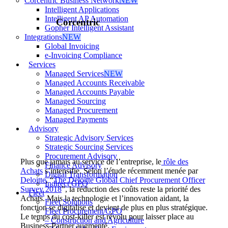
Corcentric Business Network
NEW
Intelligent Applications
Intelligent AP Automation
Corcentric
Gopher Intelligent Assistant
Integrations
NEW
Global Invoicing
e-Invoicing Compliance
Services
Managed Services
NEW
Managed Accounts Receivable
Managed Accounts Payable
Managed Sourcing
Managed Procurement
Managed Payments
Advisory
Strategic Advisory Services
Strategic Sourcing Services
Procurement Advisory
Plus que jamais au service de l’entreprise, le
rôle des
Finance Advisory
Achats
s’intensifie. Selon l’étude récemment menée par
Digital Transformation
Deloitte
, “
The Deloitte Global Chief Procurement Officer
Indirect GPO
Survey 2018
”, la réduction des coûts reste la priorité des
Fleet
Achats. Mais la technologie et l’innovation aidant, la
Fleet Solutions
fonction se digitalise et devient de plus en plus stratégique.
Fleet Procurement/GPO
Le temps du cost-killer est révolu pour laisser place au
– Construction and Agriculture
Business-Partner augmenté.