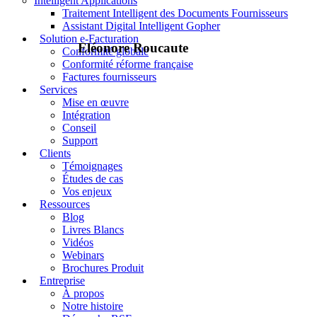
Intelligent Applications
Traitement Intelligent des Documents Fournisseurs
Assistant Digital Intelligent Gopher
Solution e-Facturation
Eléonore Roucaute
Conformité globale
Conformité réforme française
Factures fournisseurs
Services
Mise en œuvre
Intégration
Conseil
Support
Clients
Témoignages
Études de cas
Vos enjeux
Ressources
Blog
Livres Blancs
Vidéos
Webinars
Brochures Produit
Entreprise
À propos
Notre histoire