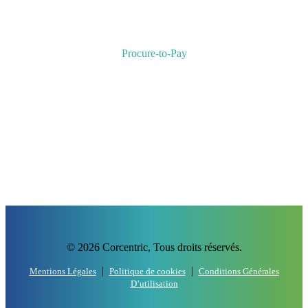
Procure-to-Pay
Procurement : Définition et bénéfices métiers
Procure-to-Pay : Définition et bénéfices métiers
Les étapes clés d’un processus de traitement des factures
automatisé
Dématérialisez vos factures fournisseurs et simplifiez vos
processus
Logiciel gestion bons de commandes
Plan du site
© 2026 Corcentric,
Tous droits réservés.
|
|
Mentions Légales
Politique de cookies
Conditions Générales
D’utilisation