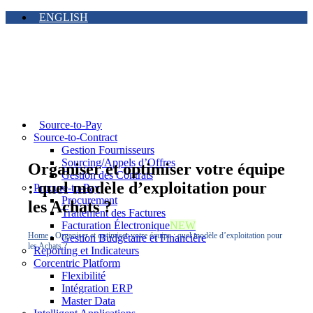
ENGLISH
Source-to-Pay
Source-to-Contract
Gestion Fournisseurs
Sourcing/Appels d’Offres
Organiser et optimiser votre équipe
Gestion des Contrats
: quel modèle d’exploitation pour
Procure-to-Pay
Procurement
les Achats ?
Traitement des Factures
Facturation Électronique
NEW
Home
-
Organiser et optimiser votre équipe : quel modèle d’exploitation pour
Gestion Budgétaire et Financière
les Achats ?
Reporting et Indicateurs
Corcentric Platform
Flexibilité
Intégration ERP
Master Data