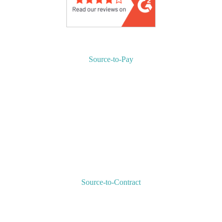
Source-to-Pay
Gestion des dépenses : Pourquoi et comment mieux les
contrôler ?
Comment choisir son logiciel achats ?
Indicateurs Achats : Comment mesurer la performance achats ?
Comment optimiser votre gestion approvisionnements avec un
logiciel ?
Logiciel de gestion des achats : Optimisez votre processus
d’achat
Logiciel de gestion des dépenses
Source-to-Contract
Logiciel de gestion des contrats : Pourquoi et comment le
choisir ?
Comment exceller dans la gestion des relations fournisseurs ?
Glossaire