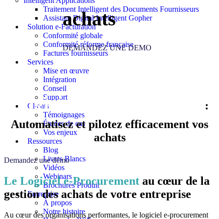
Intelligent Applications
Traitement Intelligent des Documents Fournisseurs
achats
Assistant Digital Intelligent Gopher
Solution e-Facturation
Conformité globale
Conformité réforme française
DEMANDEZ UNE DEMO
Factures fournisseurs
Services
Mise en œuvre
Intégration
Conseil
Logiciel e‑procurement
Support
:
Clients
Témoignages
Automatisez et pilotez efficacement vos
Études de cas
Vos enjeux
achats
Ressources
Blog
Livres Blancs
Demandez une démo
Vidéos
Webinars
Le Logiciel e‑Procurement
au cœur de la
Brochures Produit
gestion des achats de votre entreprise
Entreprise
À propos
Notre histoire
Au cœur des organisations performantes, le
logiciel e‑procurement