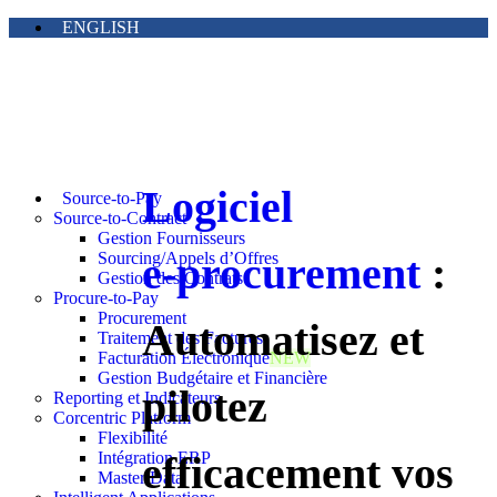
ENGLISH
Logiciel
Source-to-Pay
Source-to-Contract
Gestion Fournisseurs
e‑procurement
:
Sourcing/Appels d’Offres
Gestion des Contrats
Procure-to-Pay
Procurement
Automatisez et
Traitement des Factures
Facturation Électronique
NEW
Gestion Budgétaire et Financière
pilotez
Reporting et Indicateurs
Corcentric Platform
Flexibilité
efficacement vos
Intégration ERP
Master Data