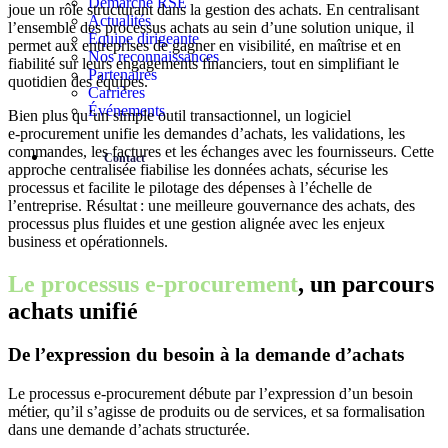
Démarche RSE
joue un rôle structurant dans la
gestion des achats.
En centralisant
Actualités
l’ensemble des processus achats au sein d’une solution unique, il
Équipe dirigeante
permet aux entreprises de gagner en visibilité, en maîtrise et en
Nos reconnaissances
fiabilité sur leurs engagements financiers, tout en simplifiant le
Partenaires
quotidien des équipes.
Carrières
Événements
Bien plus qu’un simple outil transactionnel, un logiciel
e‑procurement unifie les demandes d’achats, les validations, les
commandes, les factures et les échanges avec les fournisseurs. Cette
Contact
approche centralisée
fiabilise les données achats,
sécurise les
processus et facilite le pilotage des dépenses à l’échelle de
l’entreprise. Résultat : une meilleure gouvernance des achats, des
processus plus fluides et une gestion alignée avec les enjeux
business et opérationnels.
Le processus e-procurement
, un parcours
achats unifié
De l’expression du besoin à la demande d’achats
Le processus e‑procurement débute par l’expression d’un besoin
métier, qu’il s’agisse de produits ou de services, et sa formalisation
dans une demande d’achats structurée.